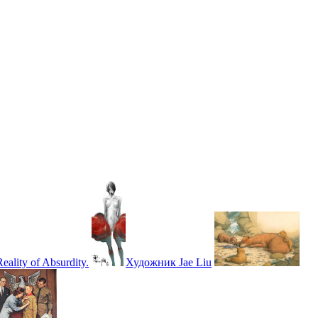
lity of Absurdity.
Художник Jae Liu