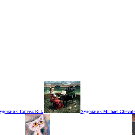
удожник Tomasz Rut.
Художник Michael ChevalRea