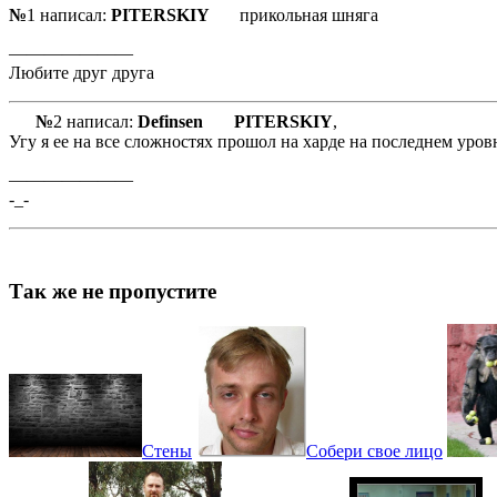
№
1 написал:
PITERSKIY
прикольная шняга
———————
Любите друг друга
№
2 написал:
Definsen
PITERSKIY
,
Угу я ее на все сложностях прошол на харде на последнем уров
———————
-_-
Так же не пропустите
Стены
Собери свое лицо