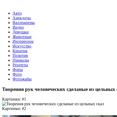
Авто
Анекдоты
Валлпаперы
Видео
Девушки
Животные
Интересное
Искусство
Креатив
Позитив
Приколы
Рецепты
Флеш
Фото
Фотожабы
Творения рук человеческих сделаные из цельных 
Картинки: #1
Картинки: #2