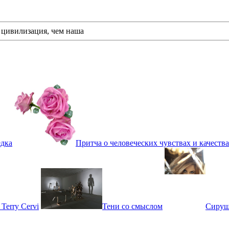
 цивилизация, чем наша
едка
Притча о человеческих чувствах и качеств
Terry Cervi
Тени со смыслом
Сируш