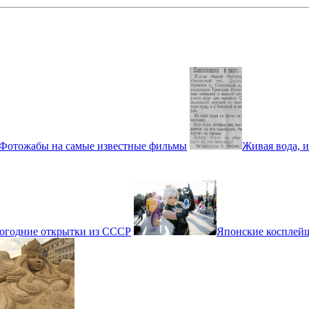
Фотожабы на самые известные фильмы
Живая вода, из
огодние открытки из СССР
Японские коспле