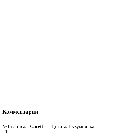
Комментарии
№
1 написал:
Garett
Цитата: Пухумничка
+1