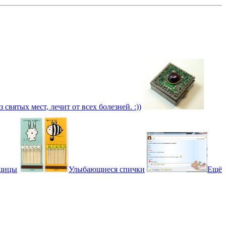
 святых мест, лечит от всех болезней. :))
йщицы
Улыбающиеся спички
Ещё