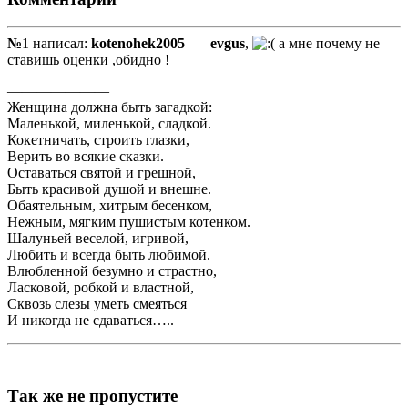
№
1 написал:
kotenohek2005
evgus
,
а мне почему не
ставишь оценки ,обидно !
———————
Женщина должна быть загадкой:
Маленькой, миленькой, сладкой.
Кокетничать, строить глазки,
Верить во всякие сказки.
Оставаться святой и грешной,
Быть красивой душой и внешне.
Обаятельным, хитрым бесенком,
Нежным, мягким пушистым котенком.
Шалуньей веселой, игривой,
Любить и всегда быть любимой.
Влюбленной безумно и страстно,
Ласковой, робкой и властной,
Сквозь слезы уметь смеяться
И никогда не сдаваться…..
Так же не пропустите