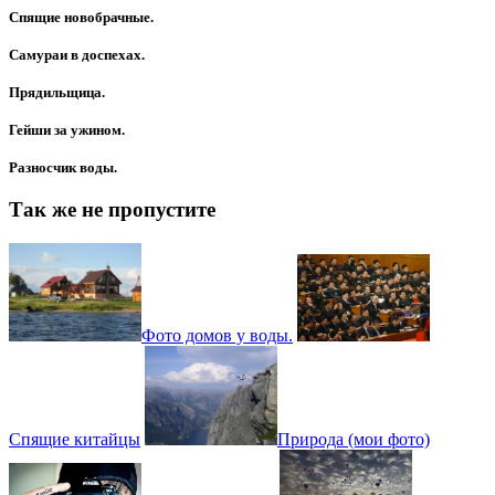
Спящие новобрачные.
Самураи в доспехах.
Прядильщица.
Гейши за ужином.
Разносчик воды.
Так же не пропустите
Фото домов у воды.
Спящие китайцы
Природа (мои фото)