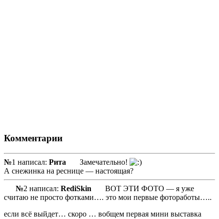
Комментарии
№
1 написал:
Рита
Замечательно!
А снежинка на реснице — настоящая?
№
2 написал:
RediSkin
ВОТ ЭТИ ФОТО — я уже
считаю не просто фотками…. это мои первые фотоработы…..
если всё выйдет… скоро … вобщем первая мини выставка