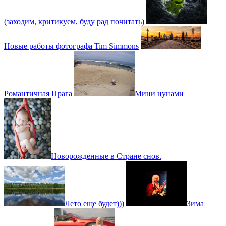
(заходим, критикуем, буду рад почитать)
Новые работы фотографа Tim Simmons
Романтичная Прага
Мини цунами
Новорожденные в Стране снов.
Лето еще будет)))
Зима