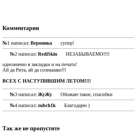
Комментарии
№
1 написал:
Вероника
супер!
№
2 написал:
RediSkin
НЕЗАБЫВАЕМО!!!!
однозначно в закладки и на печать!
Ай да Рита, ай да солнышко!!!
ВСЕХ С НАСТУПИВШИМ ЛЕТОМ!!!!
№
3 написал:
ЖуЖу
Обожаю такое, спасибки
№
4 написал:
zubch1k
Благодарю )
Так же не пропустите