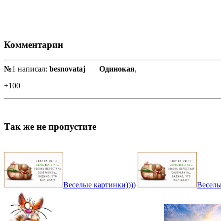
Комментарии
№
1 написал:
besnovataj
Одинокая
,
+100
Так же не пропустите
Веселые картинки))))
Веселы