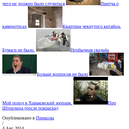
чего не должно было случиться
Притча о
каменотесах
Квартира чекнутого китайца.
Бумаги не было.
Необычная свадьба
Больше вопросов не было
Мой поход в Харьковский зоопарк.
Про
Штирлица (после покраски)
Опубликовано в
Приколы
/
4 Авг 2014