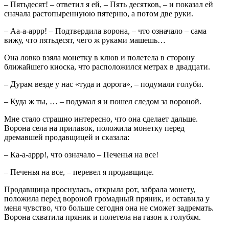
– Пятьдесят! – ответил я ей, – Пять десятков, – и показал ей
сначала растопыреннуюю пятерню, а потом две руки.
– Аа-а-аррр! – Подтвердила ворона, – что означало – сама
вижу, что пятьдесят, чего ж руками машешь…
Она ловко взяла монетку в клюв и полетела в сторону
ближайшего киоска, что расположился метрах в двадцати.
– Дурам везде у нас «туда и дорога», – подумали голуби.
– Куда ж ты, … – подумал я и пошел следом за вороной.
Мне стало страшно интересно, что она сделает дальше.
Ворона села на прилавок, положила монетку перед
дремавшей продавщицей и сказала:
– Ка-а-аррр!, что означало – Печенья на все!
– Печенья на все, – перевел я продавщице.
Продавщица проснулась, открыла рот, забрала монету,
положила перед вороной громадный пряник, и оставила у
меня чувство, что больше сегодня она не сможет задремать.
Ворона схватила пряник и полетела на газон к голубям.