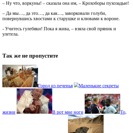
– Ну что, воркуны! – сказала она им, – Крохоборы пухозадые!
– Да мы…, да это…, да как…, заворковали голуби,
повернувшись хвостами к старушке и клювами к вороне.
- Учитесь гулебяки! Пока я жива, – взяла свой пряник и
улетела.
Так же не пропустите
Город из печенья
Маленькие секреты
жизни
В рот мне ноги
То,