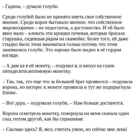
- Гадина, – думали голуби.
Среди голубей было не принято иметь свое собственное
мнение. Среди ворон бытовало мнение, что собственное
мировоззрение – не недостаток, а достоинство. И ей было
явно мало – клевать эти крошки печенья, которые бросала
старушка, сидевшая рядом на скамейке. Более того, ей даже
стыдно было этим заниматься только потому, что этим
занимались голуби. Это хорошо было видно в её гордом
взгляде.
– А дам ка я ей монету, – подумал я, и кинул на газон
пятидесятисантимовую монетку.
– Так, так, это еще что за большой брат проявился – подумала
ворона, но интерес к монете проявила и тут же подпрыгнула
ближе.
– Вот дура, – подумали голуби, – Нам больше достанется.
Ворона осмотрела монетку, повернула на меня сначала один
глаз, потом другой, как бы спрашивая:
– Сколько здесь? Я, мол, считать умею, но сейчас мне лень!