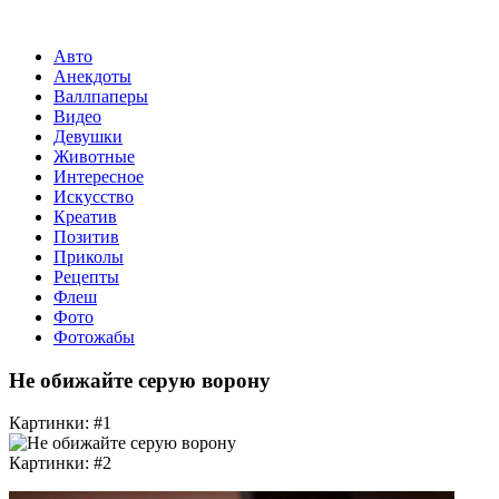
Авто
Анекдоты
Валлпаперы
Видео
Девушки
Животные
Интересное
Искусство
Креатив
Позитив
Приколы
Рецепты
Флеш
Фото
Фотожабы
Не обижайте серую ворону
Картинки: #1
Картинки: #2