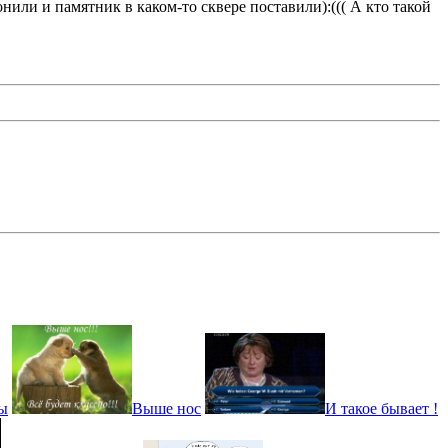
ли и памятник в каком-то сквере поставили):((( А кто такой
ы
Выше нос
И такое бывает !