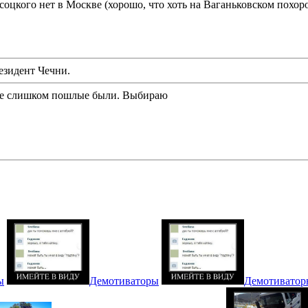
кого нет в Москве (хорошо, что хоть на Ваганьковском похорони
резидент Чечни.
е слишком пошлые были. Выбираю
ы
Демотиваторы
Демотиватор