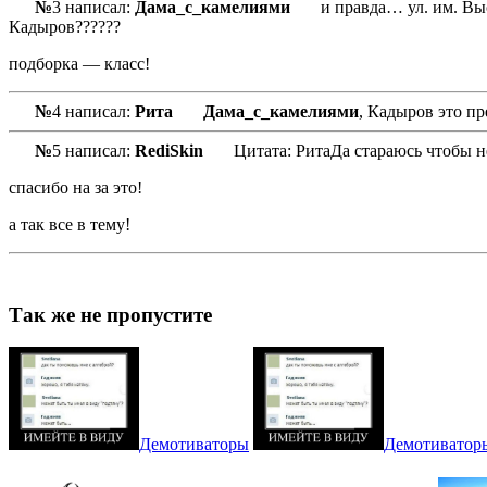
№
3 написал:
Дама_с_камелиями
и правда… ул. им. Высоц
Кадыров??????
подборка — класс!
№
4 написал:
Рита
Дама_с_камелиями
, Кадыров это п
№
5 написал:
RediSkin
Цитата: РитаДа стараюсь чтобы н
спасибо на за это!
а так все в тему!
Так же не пропустите
Демотиваторы
Демотиватор