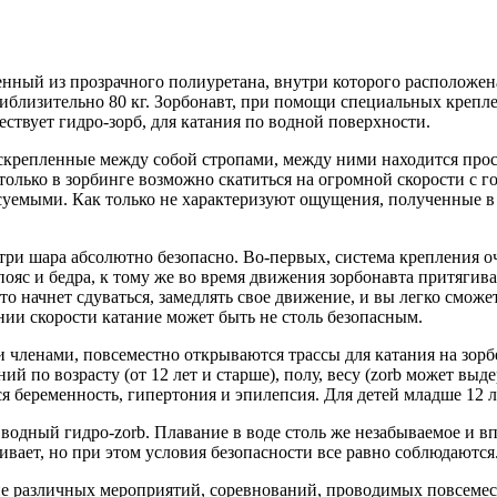
ленный из прозрачного полиуретана, внутри которого расположена
приблизительно 80 кг. Зорбонавт, при помощи специальных крепл
ествует гидро-зорб, для катания по водной поверхности.
 скрепленные между собой стропами, между ними находится просл
 только в зорбинге возможно скатиться на огромной скорости с 
суемыми. Как только не характеризуют ощущения, полученные в 
утри шара абсолютно безопасно. Во-первых, система крепления 
 пояс и бедра, к тому же во время движения зорбонавта притягив
то начнет сдуваться, замедлять свое движение, и вы легко сможе
нии скорости катание может быть не столь безопасным.
членами, повсеместно открываются трассы для катания на зор
й по возрасту (от 12 лет и старше), полу, весу (zorb может выде
 беременность, гипертония и эпилепсия. Для детей младше 12 л
водный гидро-zorb. Плавание в воде столь же незабываемое и в
чивает, но при этом условия безопасности все равно соблюдаются
е различных мероприятий, соревнований, проводимых повсемест