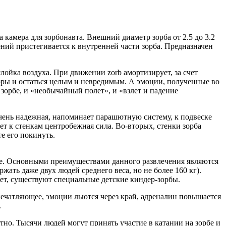
 камера для зорбонавта. Внешний диаметр зорба от 2.5 до 3.2
ений пристегивается к внутренней части зорба. Предназначен
ойка воздуха. При движении zorb амортизирует, за счет
горы и остаться целым и невредимым. А эмоции, полученные во
зорбе, и «необычайный полет», и «взлет и падение
очень надежная, напоминает парашютную систему, к подвеске
ает к стенкам центробежная сила. Во-вторых, стенки зорба
те его покинуть.
бе. Основными преимуществами данного развлечения являются
ржать даже двух людей среднего веса, но не более 160 кг).
ет, существуют специальные детские киндер-зорбы.
печатляющее, эмоции льются через край, адреналин повышается
.
но. Тысячи людей могут принять участие в катании на зорбе и