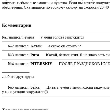
ощутить небывалые эмоции и чувства. Если вы хотите получит
обеспечены. Скатившись по горному склону на скорости 20-40 к
Комментарии
№
1 написал:
evgus
у меня голова закружится
№
2 написал:
Катай
а скоко он стоит???
№
3 написал:
Рита
Катай
, безпонятия. Я не знаю есть л
№
4 написал:
PITERSKIY
ПОСЛЕ ПРАЗДНИКОВ НУ ЕГО
———————
Любите друг друга
№
5 написал:
belka
Цитата: evgusу меня голова закружит
у кого угодно закружится))