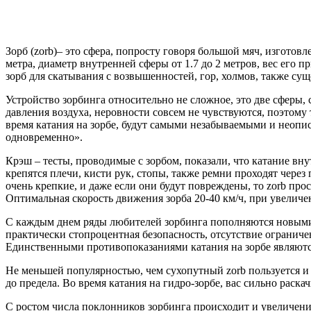
Зорб (zorb)– это сфера, попросту говоря большой мяч, изготов
метра, диаметр внутренней сферы от 1.7 до 2 метров, вес его 
зорб для скатывания с возвышенностей, гор, холмов, также сущ
Устройство зорбинга относительно не сложное, это две сферы,
давления воздуха, неровности совсем не чувствуются, поэтому
время катания на зорбе, будут самыми незабываемыми и неопи
одновременно».
Крэш – тесты, проводимые с зорбом, показали, что катание вн
крепятся плечи, кисти рук, стопы, также ремни проходят через
очень крепкие, и даже если они будут повреждены, то zorb прос
Оптимальная скорость движения зорба 20-40 км/ч, при увеличе
С каждым днем ряды любителей зорбинга пополняются новыми 
практически стопроцентная безопасность, отсутствие ограничени
Единственными противопоказаниями катания на зорбе являются
Не меньшей популярностью, чем сухопутный zorb пользуется и 
до предела. Во время катания на гидро-зорбе, вас сильно раска
С ростом числа поклонников зорбинга происходит и увеличени