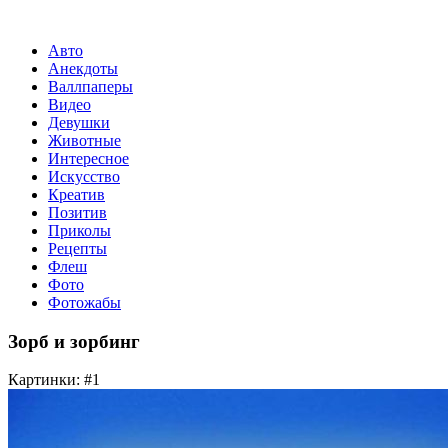
Авто
Анекдоты
Валлпаперы
Видео
Девушки
Животные
Интересное
Искусство
Креатив
Позитив
Приколы
Рецепты
Флеш
Фото
Фотожабы
Зорб и зорбинг
Картинки: #1