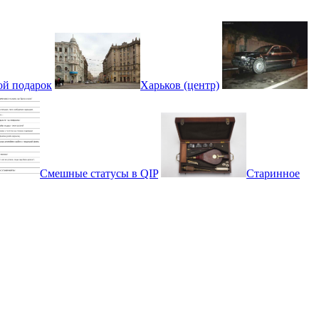
ой подарок
Харьков (центр)
Смешные статусы в QIP
Старинное