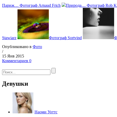
Париж… Фотограф Arnaud Frich
Природа… Фотограф Rob Kr
Stawiarz
Фотограф Sortvind
Ф
Опубликовано в
Фото
/
15 Янв 2015
Комментариев 0
Девушки
Наоми Уоттс