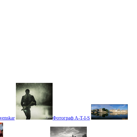
enskar
Фотограф A-T-I-S