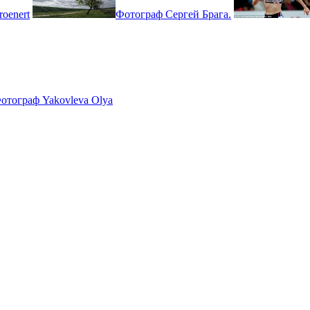
oenert
Фотограф Сергей Брага.
отограф Yakovleva Olya