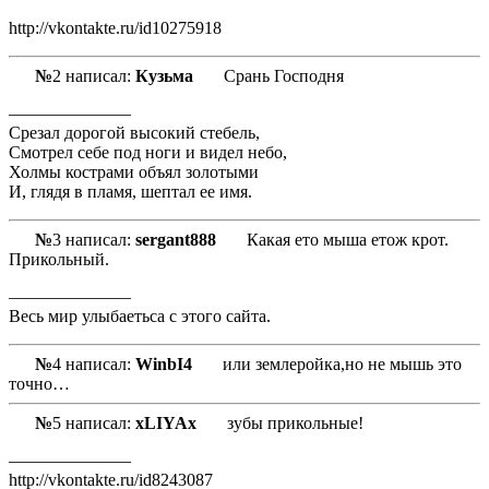
http://vkontakte.ru/id10275918
№
2 написал:
Кузьма
Срань Господня
———————
Срезал дорогой высокий стебель,
Смотрел себе под ноги и видел небо,
Холмы кострами объял золотыми
И, глядя в пламя, шептал ее имя.
№
3 написал:
sergant888
Какая ето мыша етож крот.
Прикольный.
———————
Весь мир улыбаетьса с этого сайта.
№
4 написал:
WinbI4
или землеройка,но не мышь это
точно…
№
5 написал:
xLIYAx
зубы прикольные!
———————
http://vkontakte.ru/id8243087